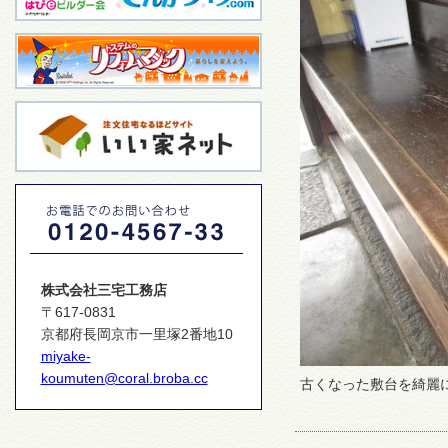
株式会社三宅工務店
〒617-0831
京都府長岡京市一里塚2番地10
miyake-
koumuten@coral.broba.cc
古くなった敷台を綺麗